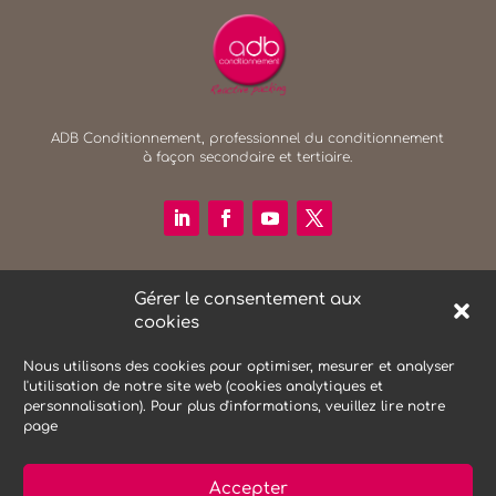
ADB Conditionnement, professionnel du conditionnement
à façon secondaire et tertiaire.
RECHERCHER SUR LE SITE
Gérer le consentement aux
Search Button
cookies
Search
for:
Nous utilisons des cookies pour optimiser, mesurer et analyser
l'utilisation de notre site web (cookies analytiques et
personnalisation). Pour plus d'informations, veuillez lire notre
NEWSLETTER
page
Accepter