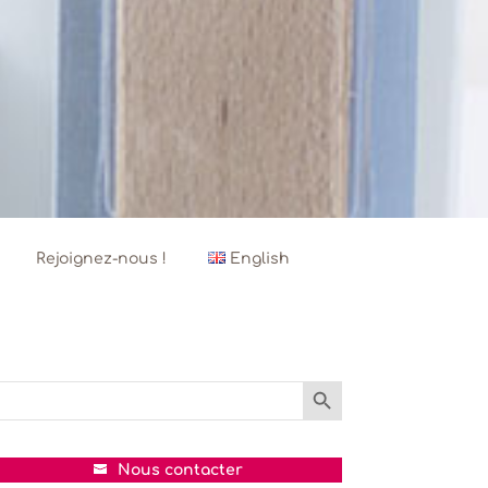
Rejoignez-nous !
English
Search Button
Search
or:
Nous contacter