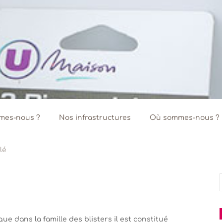
mes-nous ?
Nos infrastructures
Où sommes-nous ?
lé
f
ue dans la famille des blisters il est constitué