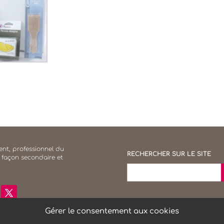
nt, professionnel du
RECHERCHER SUR LE SITE
 façon secondaire et
S
Search
for:
Gérer le consentement aux cookies