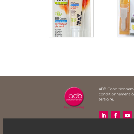
ADB Conditionneme
conditionnement à
tertiaire.