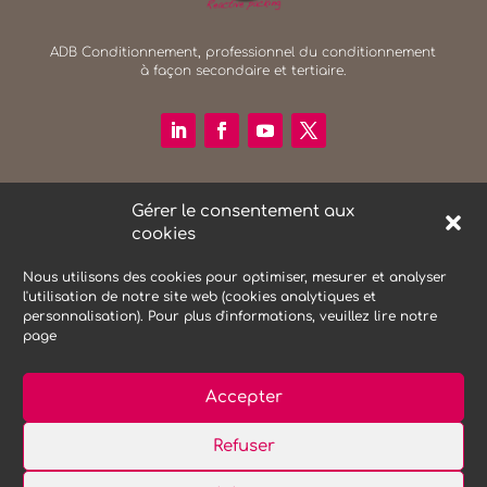
ADB Conditionnement, professionnel du conditionnement
à façon secondaire et tertiaire.
RECHERCHER SUR LE SITE
Gérer le consentement aux
Search Button
cookies
Search
for:
Nous utilisons des cookies pour optimiser, mesurer et analyser
l'utilisation de notre site web (cookies analytiques et
personnalisation). Pour plus d'informations, veuillez lire notre
NEWSLETTER
page
Accepter
Refuser
Mentions Légales
Protections des données