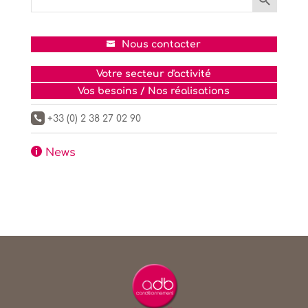
for:
Nous contacter
Votre secteur d'activité
Vos besoins / Nos réalisations
+33 (0) 2 38 27 02 90


News