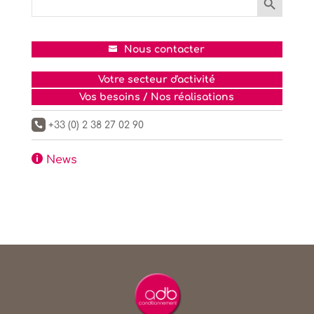
for:
Nous contacter
Votre secteur d'activité
Vos besoins / Nos réalisations
+33 (0) 2 38 27 02 90


News