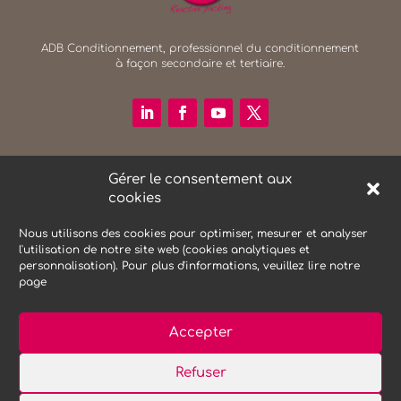
ADB Conditionnement, professionnel du conditionnement
à façon secondaire et tertiaire.
RECHERCHER SUR LE SITE
Gérer le consentement aux
Search Button
cookies
Search
for:
Nous utilisons des cookies pour optimiser, mesurer et analyser
l'utilisation de notre site web (cookies analytiques et
personnalisation). Pour plus d'informations, veuillez lire notre
NEWSLETTER
page
Accepter
Refuser
Mentions Légales
Protections des données