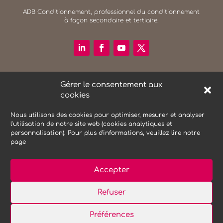
ADB Conditionnement, professionnel du conditionnement
à façon secondaire et tertiaire.
RECHERCHER SUR LE SITE
Gérer le consentement aux
Search Button
cookies
Search
for:
Nous utilisons des cookies pour optimiser, mesurer et analyser
l'utilisation de notre site web (cookies analytiques et
personnalisation). Pour plus d'informations, veuillez lire notre
NEWSLETTER
page
Accepter
Refuser
Mentions Légales
Protections des données
Préférences