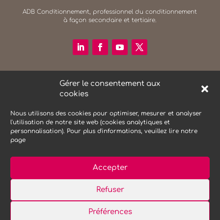
ADB Conditionnement, professionnel du conditionnement
à façon secondaire et tertiaire.
RECHERCHER SUR LE SITE
Gérer le consentement aux
Search Button
cookies
Search
for:
Nous utilisons des cookies pour optimiser, mesurer et analyser
l'utilisation de notre site web (cookies analytiques et
personnalisation). Pour plus d'informations, veuillez lire notre
NEWSLETTER
page
Accepter
Refuser
Mentions Légales
Protections des données
Préférences