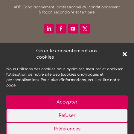
ADB Conditionnement, professionnel du conditionnement
à façon secondaire et tertiaire.
RECHERCHER SUR LE SITE
Gérer le consentement aux
Search Button
cookies
Search
for:
Nous utilisons des cookies pour optimiser, mesurer et analyser
l'utilisation de notre site web (cookies analytiques et
personnalisation). Pour plus d'informations, veuillez lire notre
NEWSLETTER
page
Accepter
Refuser
Mentions Légales
Protections des données
Préférences