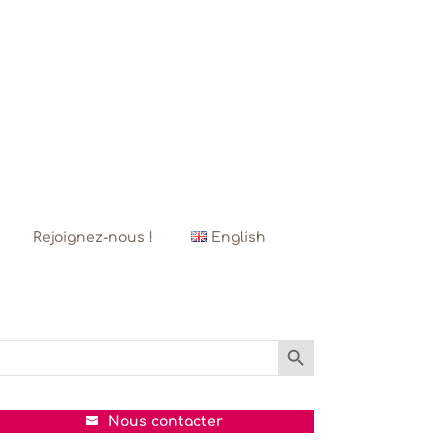
Rejoignez-nous !
English
Search Button
Search
or:
Nous contacter