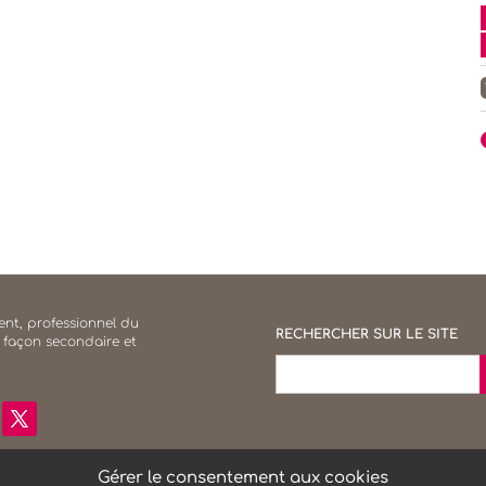
nt, professionnel du
RECHERCHER SUR LE SITE
 façon secondaire et
S
Search
for:
Gérer le consentement aux cookies