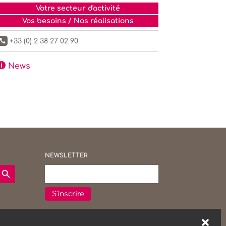
Votre secteur d'activité
Vos besoins / Nos réalisations
+33 (0) 2 38 27 02 90


News
NEWSLETTER
earch Button