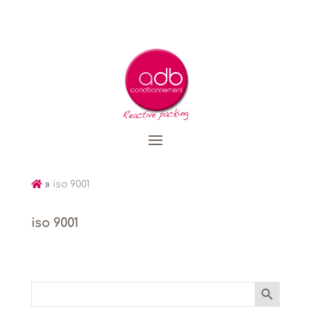
»
iso 9001
iso 9001
Search Button
Search
for: