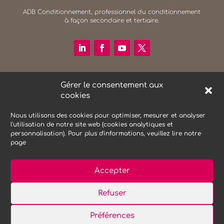
ADB Conditionnement, professionnel du conditionnement
à façon secondaire et tertiaire.
RECHERCHER SUR LE SITE
Gérer le consentement aux
Search Button
cookies
Search
for:
Nous utilisons des cookies pour optimiser, mesurer et analyser
l'utilisation de notre site web (cookies analytiques et
personnalisation). Pour plus d'informations, veuillez lire notre
NEWSLETTER
page
Accepter
Refuser
Mentions Légales
Protections des données
Préférences