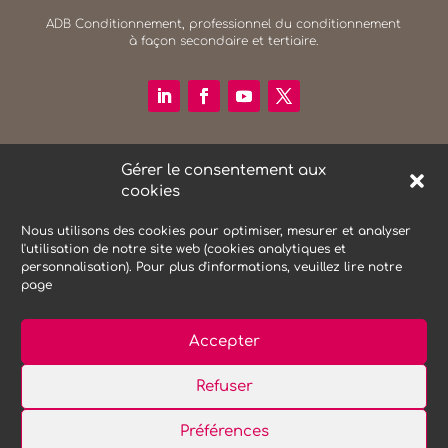
ADB Conditionnement, professionnel du conditionnement
à façon secondaire et tertiaire.
RECHERCHER SUR LE SITE
Gérer le consentement aux
Search Button
cookies
Search
for:
Nous utilisons des cookies pour optimiser, mesurer et analyser
l'utilisation de notre site web (cookies analytiques et
personnalisation). Pour plus d'informations, veuillez lire notre
NEWSLETTER
page
Accepter
Refuser
Mentions Légales
Protections des données
Préférences