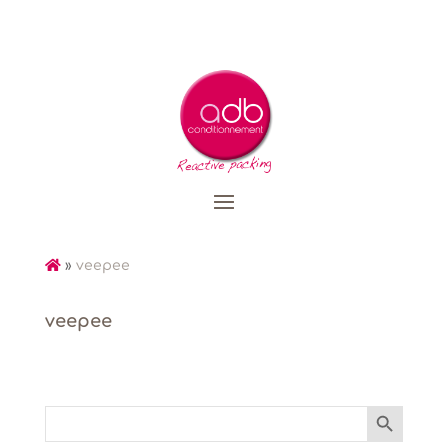
»
veepee
veepee
Search Button
Search
for: